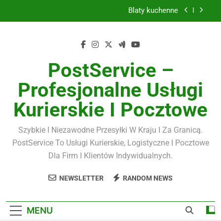
Skip
Blaty kuchenne
to
content
Szybka pożyczka online – kiedy opłaca się ją
wybrać?
Montaż klimatyzacji warszawa
PostService –
Suknie na każdą okazję
Profesjonalne Usługi
Blaty kuchenne
Kurierskie I Pocztowe
Szybka pożyczka online – kiedy opłaca się ją
wybrać?
Szybkie I Niezawodne Przesyłki W Kraju I Za Granicą.
PostService To Usługi Kurierskie, Logistyczne I Pocztowe
Dla Firm I Klientów Indywidualnych.
NEWSLETTER
RANDOM NEWS
MENU