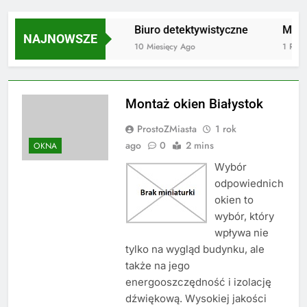
Mata do masażu
Biuro detektywistyczne
Mieszkan
NAJNOWSZE
6 Miesięcy Ago
10 Miesięcy Ago
1 Rok Ago
Montaż okien Białystok
ProstoZMiasta
1 rok
ago
0
2 mins
OKNA
Wybór
odpowiednich
okien to
wybór, który
wpływa nie
tylko na wygląd budynku, ale
także na jego
energooszczędność i izolację
dźwiękową. Wysokiej jakości