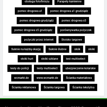
obsługa fotofiniszu
Parapety kamienne
pomoc drogowa a1
pomoc drogowa a1 grudziądz
pomoc drogowa grudziądz
pomoc drogowa s5
pomoc drogowa s5 grudziądz
porównywarka pożyczek
pożyczki przez internet
Stoisko targowe
Suknie na każdą okazję
Suknie ślubne
słoik
słoiki
słoiki hurt
słoiki szklane
test multiselect
testy do policji
testy multiselect
ubezpieczenie kolarskie
wcmarkt.de
www.wcmarkt.de
Ścianka materiałowa
Ścianka reklamowa
Ścianka targowa
Ścianka tekstylna