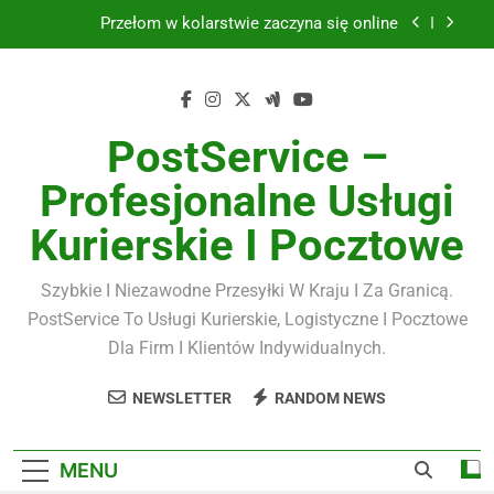
Skip
Przełom w kolarstwie zaczyna się online
to
content
Biżuteria srebrna
Kawa premium
PostService –
Masujmnie.pl a komfort pracy
Profesjonalne Usługi
Przełom w kolarstwie zaczyna się online
Kurierskie I Pocztowe
Biżuteria srebrna
Szybkie I Niezawodne Przesyłki W Kraju I Za Granicą.
Kawa premium
PostService To Usługi Kurierskie, Logistyczne I Pocztowe
Dla Firm I Klientów Indywidualnych.
NEWSLETTER
RANDOM NEWS
MENU