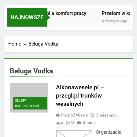
Masujmnie.pl a komfort pracy
Przełom w kolars
NAJNOWSZE
3 Miesiące Ago
4 Miesiące Ago
Home
Beluga Vodka
Beluga Vodka
Alkonawesele.pl –
przegląd trunków
SKLEPY
weselnych
INTERNETOWE
ProstoZMiasta
5 miesięcy
ago
0
2 mins
Organizacja