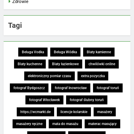
Zdrowie
Tagi
Beluga Vodka
Beluga Wódka
Blaty kamienne
Blaty kuchenne
Blaty łazienkowe
chwilówki online
elektroniczny pomiar czasu
extra pozyczka
fotograf Bydgoszcz
fotograf Inowrocław
fotograf toruń
fotograf Włocławek
fotograf ślubny toruń
https://wcmarkt.de
licencje kolarskie
masażery
masażery ręczne
mata do masażu
materac masujący