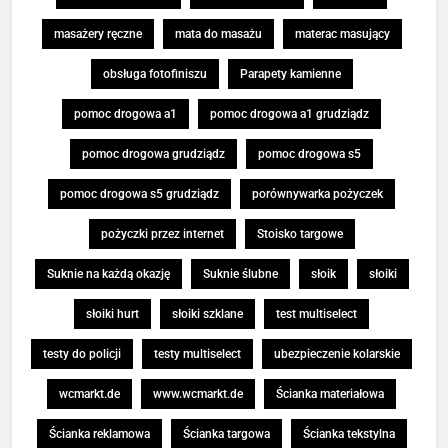
masażery ręczne
mata do masażu
materac masujący
obsługa fotofiniszu
Parapety kamienne
pomoc drogowa a1
pomoc drogowa a1 grudziądz
pomoc drogowa grudziądz
pomoc drogowa s5
pomoc drogowa s5 grudziądz
porównywarka pożyczek
pożyczki przez internet
Stoisko targowe
Suknie na każdą okazję
Suknie ślubne
słoik
słoiki
słoiki hurt
słoiki szklane
test multiselect
testy do policji
testy multiselect
ubezpieczenie kolarskie
wcmarkt.de
www.wcmarkt.de
Ścianka materiałowa
Ścianka reklamowa
Ścianka targowa
Ścianka tekstylna