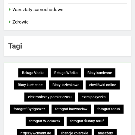
Warsztaty samochodowe
Zdrowie
Tagi
Beluga Vodka
Beluga Wódka
Blaty kamienne
Blaty kuchenne
Blaty łazienkowe
chwilówki online
elektroniczny pomiar czasu
extra pozyczka
fotograf Bydgoszcz
fotograf Inowrocław
fotograf toruń
fotograf Włocławek
fotograf ślubny toruń
https://wcmarkt.de
licencje kolarskie
masażery