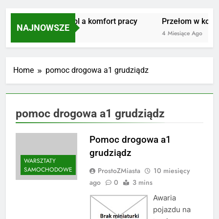
Masujmnie.pl a komfort pracy
Przełom w kolarst
NAJNOWSZE
3 Miesiące Ago
4 Miesiące Ago
Home
pomoc drogowa a1 grudziądz
pomoc drogowa a1 grudziądz
Pomoc drogowa a1
grudziądz
WARSZTATY
SAMOCHODOWE
ProstoZMiasta
10 miesięcy
ago
0
3 mins
Awaria
pojazdu na