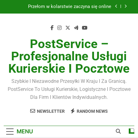
Skip
Przełom w kolarstwie zaczyna się online
to
content
Biżuteria srebrna
Kawa premium
PostService –
Masujmnie.pl a komfort pracy
Profesjonalne Usługi
Przełom w kolarstwie zaczyna się online
Kurierskie I Pocztowe
Biżuteria srebrna
Szybkie I Niezawodne Przesyłki W Kraju I Za Granicą.
Kawa premium
PostService To Usługi Kurierskie, Logistyczne I Pocztowe
Dla Firm I Klientów Indywidualnych.
NEWSLETTER
RANDOM NEWS
MENU