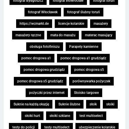
fotograf Bydgoszcz
fotograf Inowrocław
fotograf toruń
fotograf Włocławek
fotograf ślubny toruń
https://wcmarkt.de
licencje kolarskie
masażery
masażery ręczne
mata do masażu
materac masujący
obsługa fotofiniszu
Parapety kamienne
pomoc drogowa a1
pomoc drogowa a1 grudziądz
pomoc drogowa grudziądz
pomoc drogowa s5
pomoc drogowa s5 grudziądz
porównywarka pożyczek
pożyczki przez internet
Stoisko targowe
Suknie na każdą okazję
Suknie ślubne
słoik
słoiki
słoiki hurt
słoiki szklane
test multiselect
testy do policji
testy multiselect
ubezpieczenie kolarskie