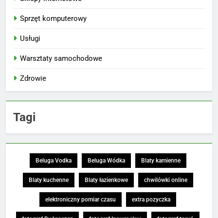
Sprzęt komputerowy
Usługi
Warsztaty samochodowe
Zdrowie
Tagi
Beluga Vodka
Beluga Wódka
Blaty kamienne
Blaty kuchenne
Blaty łazienkowe
chwilówki online
elektroniczny pomiar czasu
extra pozyczka