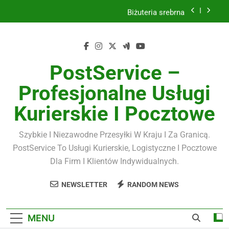
Skip
Biżuteria srebrna
to
content
Kawa premium
Masujmnie.pl a komfort pracy
PostService –
Przełom w kolarstwie zaczyna się online
Profesjonalne Usługi
Biżuteria srebrna
Kurierskie I Pocztowe
Kawa premium
Szybkie I Niezawodne Przesyłki W Kraju I Za Granicą.
PostService To Usługi Kurierskie, Logistyczne I Pocztowe
Dla Firm I Klientów Indywidualnych.
NEWSLETTER
RANDOM NEWS
MENU