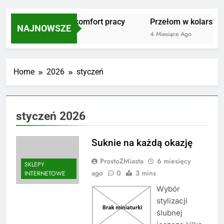
Masujmnie.pl a komfort pracy
Przełom w kolarstwie z
NAJNOWSZE
2 Miesiące Ago
4 Miesiące Ago
Home
2026
styczeń
styczeń 2026
Suknie na każdą okazję
ProstoZMiasta
6 miesięcy
SKLEPY
ago
0
3 mins
INTERNETOWE
Wybór
stylizacji
ślubnej