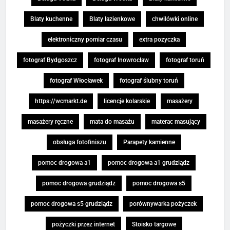
Blaty kuchenne
Blaty łazienkowe
chwilówki online
elektroniczny pomiar czasu
extra pozyczka
fotograf Bydgoszcz
fotograf Inowrocław
fotograf toruń
fotograf Włocławek
fotograf ślubny toruń
https://wcmarkt.de
licencje kolarskie
masażery
masażery ręczne
mata do masażu
materac masujący
obsługa fotofiniszu
Parapety kamienne
pomoc drogowa a1
pomoc drogowa a1 grudziądz
pomoc drogowa grudziądz
pomoc drogowa s5
pomoc drogowa s5 grudziądz
porównywarka pożyczek
pożyczki przez internet
Stoisko targowe