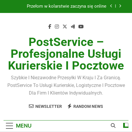
Skip
Przełom w kolarstwie zaczyna się online
to
content
Biżuteria srebrna
Kawa premium
PostService –
Masujmnie.pl a komfort pracy
Profesjonalne Usługi
Przełom w kolarstwie zaczyna się online
Kurierskie I Pocztowe
Biżuteria srebrna
Szybkie I Niezawodne Przesyłki W Kraju I Za Granicą.
Kawa premium
PostService To Usługi Kurierskie, Logistyczne I Pocztowe
Dla Firm I Klientów Indywidualnych.
NEWSLETTER
RANDOM NEWS
MENU