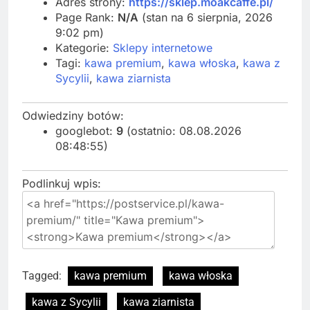
Adres strony:
https://sklep.moakcaffe.pl/
Page Rank:
N/A
(stan na 6 sierpnia, 2026
9:02 pm)
Kategorie:
Sklepy internetowe
Tagi:
kawa premium
,
kawa włoska
,
kawa z
Sycylii
,
kawa ziarnista
Odwiedziny botów:
googlebot:
9
(ostatnio: 08.08.2026
08:48:55)
Podlinkuj wpis:
Tagged:
kawa premium
kawa włoska
kawa z Sycylii
kawa ziarnista