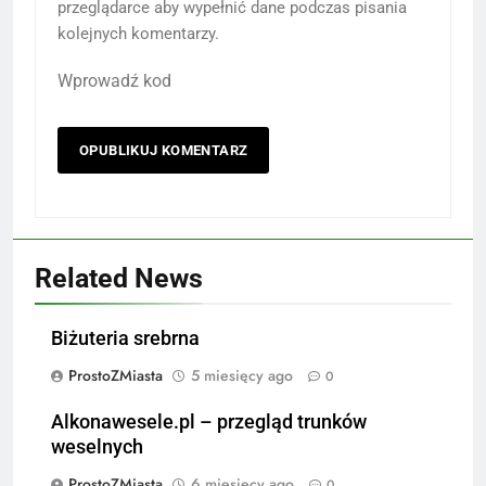
przeglądarce aby wypełnić dane podczas pisania
kolejnych komentarzy.
Wprowadź kod
Related News
Biżuteria srebrna
ProstoZMiasta
5 miesięcy ago
0
Alkonawesele.pl – przegląd trunków
weselnych
ProstoZMiasta
6 miesięcy ago
0