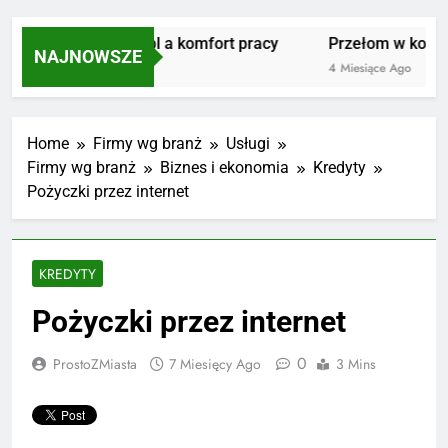
Masujmnie.pl a komfort pracy
Przełom w kolarst
NAJNOWSZE
3 Miesiące Ago
4 Miesiące Ago
Home
Firmy wg branż
Usługi
Firmy wg branż
Biznes i ekonomia
Kredyty
Pożyczki przez internet
KREDYTY
Pożyczki przez internet
0
ProstoZMiasta
7 Miesięcy Ago
3 Mins