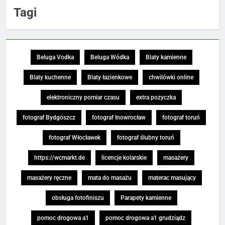
Tagi
Beluga Vodka
Beluga Wódka
Blaty kamienne
Blaty kuchenne
Blaty łazienkowe
chwilówki online
elektroniczny pomiar czasu
extra pozyczka
fotograf Bydgoszcz
fotograf Inowrocław
fotograf toruń
fotograf Włocławek
fotograf ślubny toruń
https://wcmarkt.de
licencje kolarskie
masażery
masażery ręczne
mata do masażu
materac masujący
obsługa fotofiniszu
Parapety kamienne
pomoc drogowa a1
pomoc drogowa a1 grudziądz