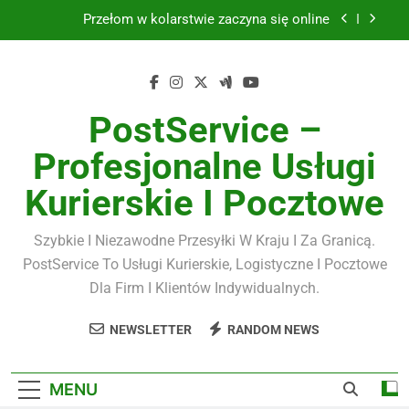
Skip
Przełom w kolarstwie zaczyna się online
to
content
Biżuteria srebrna
Kawa premium
PostService –
Masujmnie.pl a komfort pracy
Profesjonalne Usługi
Przełom w kolarstwie zaczyna się online
Kurierskie I Pocztowe
Biżuteria srebrna
Szybkie I Niezawodne Przesyłki W Kraju I Za Granicą.
Kawa premium
PostService To Usługi Kurierskie, Logistyczne I Pocztowe
Dla Firm I Klientów Indywidualnych.
NEWSLETTER
RANDOM NEWS
MENU