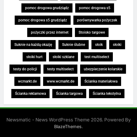
pomoc drogowa grudziądz
pomoc drogowa s5
pomoc drogowa s5 grudziądz
porównywarka pożyczek
pożyczki przez internet
Stoisko targowe
Suknie na każdą okazję
Suknie ślubne
słoik
słoiki
słoiki hurt
słoiki szklane
test multiselect
testy do policji
testy multiselect
ubezpieczenie kolarskie
wcmarkt.de
www.wcmarkt.de
Ścianka materiałowa
Ścianka reklamowa
Ścianka targowa
Ścianka tekstylna
Newsmatic - News WordPress Theme 2026. Powered By
.
BlazeThemes