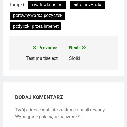
Tagged:
chwilówki online
extra pozyczka
porównywarka pożyczek
pożyczki przez internet
Previous:
Next:
Nawigacja
wpisu
Test multiselect
Słoiki
DODAJ KOMENTARZ
Twój adres e-mail nie zostanie opublikowany.
Wymagane pola są oznaczone
*