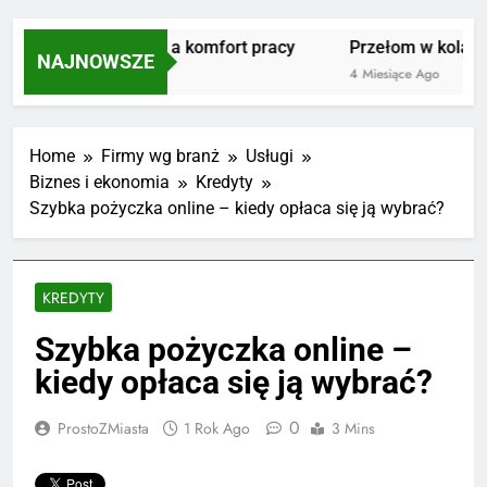
Masujmnie.pl a komfort pracy
Przełom w kolarstw
NAJNOWSZE
3 Miesiące Ago
4 Miesiące Ago
Home
Firmy wg branż
Usługi
Biznes i ekonomia
Kredyty
Szybka pożyczka online – kiedy opłaca się ją wybrać?
KREDYTY
Szybka pożyczka online –
kiedy opłaca się ją wybrać?
0
ProstoZMiasta
1 Rok Ago
3 Mins