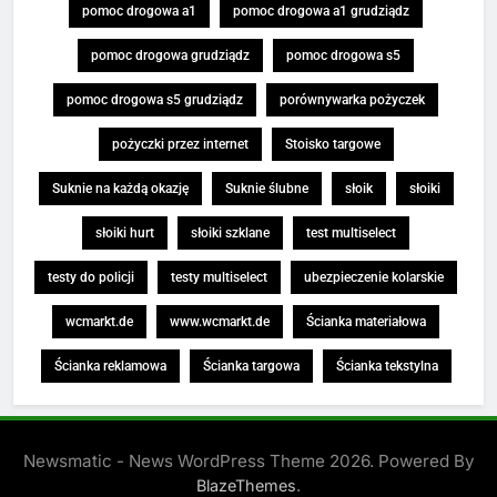
pomoc drogowa a1
pomoc drogowa a1 grudziądz
pomoc drogowa grudziądz
pomoc drogowa s5
pomoc drogowa s5 grudziądz
porównywarka pożyczek
pożyczki przez internet
Stoisko targowe
Suknie na każdą okazję
Suknie ślubne
słoik
słoiki
słoiki hurt
słoiki szklane
test multiselect
testy do policji
testy multiselect
ubezpieczenie kolarskie
wcmarkt.de
www.wcmarkt.de
Ścianka materiałowa
Ścianka reklamowa
Ścianka targowa
Ścianka tekstylna
Newsmatic - News WordPress Theme 2026. Powered By
.
BlazeThemes