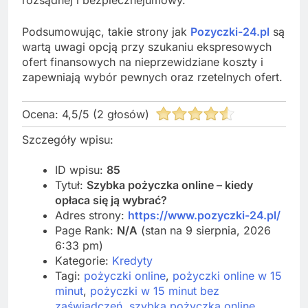
Podsumowując, takie strony jak
Pozyczki-24.pl
są
wartą uwagi opcją przy szukaniu ekspresowych
ofert finansowych na nieprzewidziane koszty i
zapewniają wybór pewnych oraz rzetelnych ofert.
Ocena:
4,5
/
5
(
2
głosów)
Szczegóły wpisu:
ID wpisu:
85
Tytuł:
Szybka pożyczka online – kiedy
opłaca się ją wybrać?
Adres strony:
https://www.pozyczki-24.pl/
Page Rank:
N/A
(stan na 9 sierpnia, 2026
6:33 pm)
Kategorie:
Kredyty
Tagi:
pożyczki online
,
pożyczki online w 15
minut
,
pożyczki w 15 minut bez
zaświadczeń
,
szybka pożyczka online