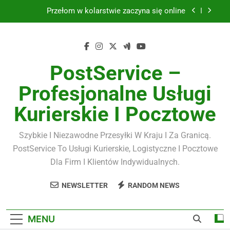
Skip
Przełom w kolarstwie zaczyna się online
to
content
Biżuteria srebrna
Kawa premium
PostService –
Masujmnie.pl a komfort pracy
Profesjonalne Usługi
Przełom w kolarstwie zaczyna się online
Kurierskie I Pocztowe
Biżuteria srebrna
Szybkie I Niezawodne Przesyłki W Kraju I Za Granicą.
Kawa premium
PostService To Usługi Kurierskie, Logistyczne I Pocztowe
Dla Firm I Klientów Indywidualnych.
NEWSLETTER
RANDOM NEWS
MENU